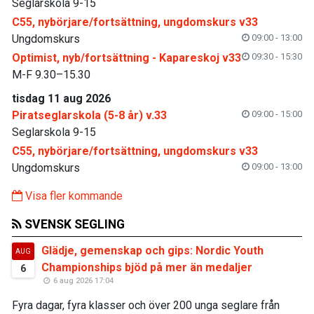
Seglarskola 9-15
C55, nybörjare/fortsättning, ungdomskurs v33
Ungdomskurs
09:00 - 13:00
Optimist, nyb/fortsättning - Kapareskoj v33
09:30 - 15:30
M-F 9.30–15.30
tisdag 11 aug 2026
Piratseglarskola (5-8 år) v.33
09:00 - 15:00
Seglarskola 9-15
C55, nybörjare/fortsättning, ungdomskurs v33
Ungdomskurs
09:00 - 13:00
Visa fler kommande
SVENSK SEGLING
Glädje, gemenskap och gips: Nordic Youth
AUG
Championships bjöd på mer än medaljer
6
6 aug 2026 17:04
Fyra dagar, fyra klasser och över 200 unga seglare från