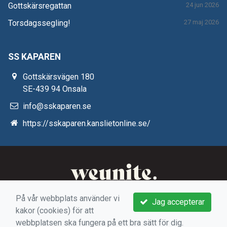
Gottskärsregattan
24 jun 2026
Torsdagssegling!
27 maj 2026
SS KAPAREN
Gottskärsvägen 180
SE-439 94 Onsala
info@sskaparen.se
https://sskaparen.kanslietonline.se/
På vår webbplats använder vi
Jag accepterar
kakor (cookies) för att
webbplatsen ska fungera på ett bra sätt för dig.