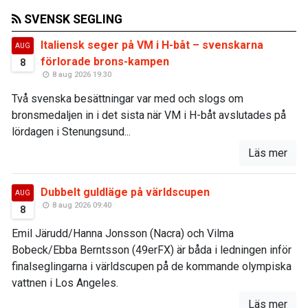
SVENSK SEGLING
Italiensk seger på VM i H-båt – svenskarna
AUG
förlorade brons-kampen
8
8 aug 2026 19:30
Två svenska besättningar var med och slogs om
bronsmedaljen in i det sista när VM i H-båt avslutades på
lördagen i Stenungsund...
Läs mer
Dubbelt guldläge på världscupen
AUG
8 aug 2026 09:40
8
Emil Järudd/Hanna Jonsson (Nacra) och Vilma
Bobeck/Ebba Berntsson (49erFX) är båda i ledningen inför
finalseglingarna i världscupen på de kommande olympiska
vattnen i Los Angeles.
Läs mer