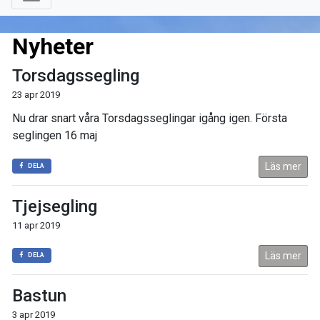
Nyheter
Torsdagssegling
23 apr 2019
Nu drar snart våra Torsdagsseglingar igång igen. Första
seglingen 16 maj
Läs mer
DELA
Tjejsegling
11 apr 2019
Läs mer
DELA
Bastun
3 apr 2019