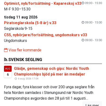
Optimist, nyb/fortsättning - Kapareskoj v33
09:30 - 15:30
M-F 9.30–15.30
tisdag 11 aug 2026
Piratseglarskola (5-8 år) v.33
09:00 - 15:00
Seglarskola 9-15
C55, nybörjare/fortsättning, ungdomskurs v33
Ungdomskurs
09:00 - 13:00
Visa fler kommande
SVENSK SEGLING
Glädje, gemenskap och gips: Nordic Youth
AUG
Championships bjöd på mer än medaljer
6
6 aug 2026 17:04
Fyra dagar, fyra klasser och över 200 unga seglare från
hela Norden samlades i Stenungsund när Nordic Youth
Championships avgjordes den 28 juli till 1 augusti...
Läs mer