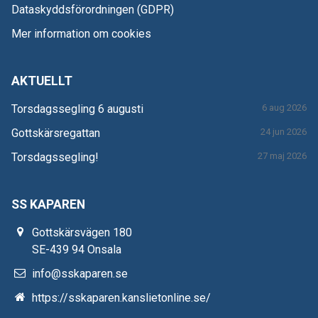
Dataskyddsförordningen (GDPR)
Mer information om cookies
AKTUELLT
Torsdagssegling 6 augusti
6 aug 2026
Gottskärsregattan
24 jun 2026
Torsdagssegling!
27 maj 2026
SS KAPAREN
Gottskärsvägen 180
SE-439 94 Onsala
info@sskaparen.se
https://sskaparen.kanslietonline.se/