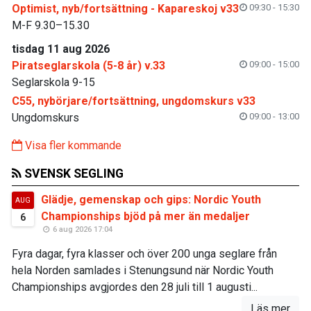
Optimist, nyb/fortsättning - Kapareskoj v33
09:30 - 15:30
M-F 9.30–15.30
tisdag 11 aug 2026
Piratseglarskola (5-8 år) v.33
09:00 - 15:00
Seglarskola 9-15
C55, nybörjare/fortsättning, ungdomskurs v33
Ungdomskurs
09:00 - 13:00
Visa fler kommande
SVENSK SEGLING
Glädje, gemenskap och gips: Nordic Youth
AUG
Championships bjöd på mer än medaljer
6
6 aug 2026 17:04
Fyra dagar, fyra klasser och över 200 unga seglare från
hela Norden samlades i Stenungsund när Nordic Youth
Championships avgjordes den 28 juli till 1 augusti...
Läs mer