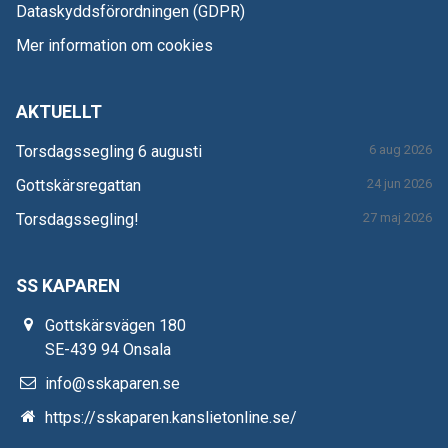
Dataskyddsförordningen (GDPR)
Mer information om cookies
AKTUELLT
Torsdagssegling 6 augusti
6 aug 2026
Gottskärsregattan
24 jun 2026
Torsdagssegling!
27 maj 2026
SS KAPAREN
Gottskärsvägen 180
SE-439 94 Onsala
info@sskaparen.se
https://sskaparen.kanslietonline.se/