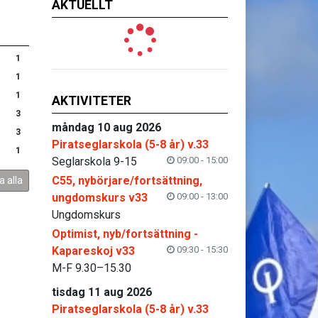
AKTUELLT
1
1
1
AKTIVITETER
3
måndag 10 aug 2026
3
Piratseglarskola (5-8 år) v.33
1
Seglarskola 9-15
09:00 - 15:00
C55, nybörjare/fortsättning,
a alla
ungdomskurs v33
09:00 - 13:00
Ungdomskurs
Optimist, nyb/fortsättning -
Kapareskoj v33
09:30 - 15:30
M-F 9.30–15.30
tisdag 11 aug 2026
Piratseglarskola (5-8 år) v.33