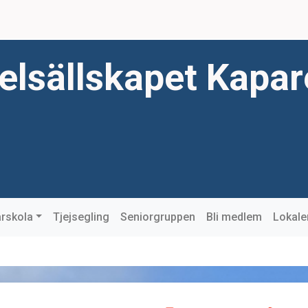
elsällskapet Kapa
rskola
Tjejsegling
Seniorgruppen
Bli medlem
Lokale