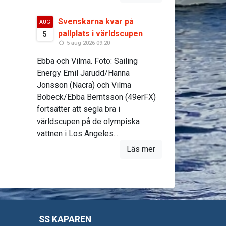
Svenskarna kvar på
AUG
pallplats i världscupen
5
5 aug 2026 09:20
Ebba och Vilma. Foto: Sailing
Energy Emil Järudd/Hanna
Jonsson (Nacra) och Vilma
Bobeck/Ebba Berntsson (49erFX)
fortsätter att segla bra i
världscupen på de olympiska
vattnen i Los Angeles...
Läs mer
SS KAPAREN