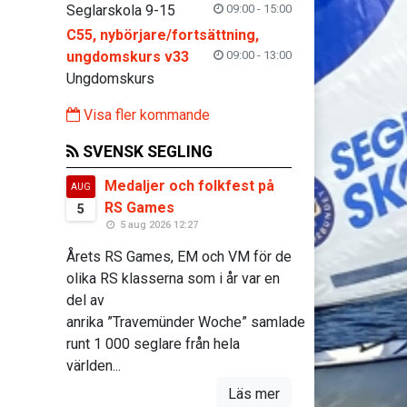
Seglarskola 9-15
09:00 - 15:00
C55, nybörjare/fortsättning,
ungdomskurs v33
09:00 - 13:00
Ungdomskurs
Visa fler kommande
SVENSK SEGLING
Medaljer och folkfest på
AUG
RS Games
5
5 aug 2026 12:27
Årets RS Games, EM och VM för de
olika RS klasserna som i år var en
del av
anrika ”Travemünder Woche” samlade
runt 1 000 seglare från hela
världen...
Läs mer