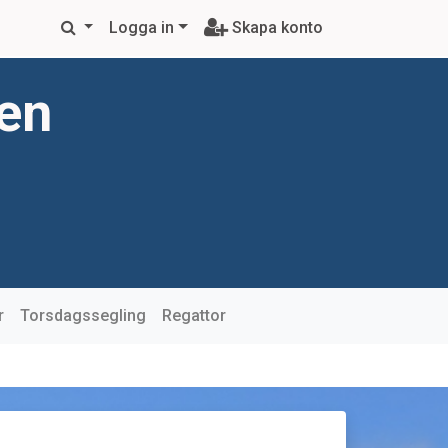
Logga in
Skapa konto
ren
r
Torsdagssegling
Regattor