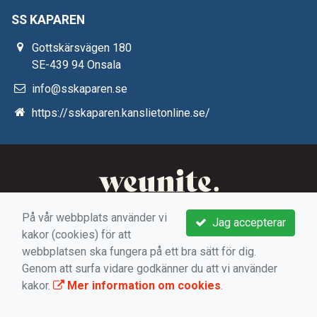
SS KAPAREN
Gottskärsvägen 180
SE-439 94 Onsala
info@sskaparen.se
https://sskaparen.kanslietonline.se/
På vår webbplats använder vi
Jag accepterar
kakor (cookies) för att
webbplatsen ska fungera på ett bra sätt för dig.
Genom att surfa vidare godkänner du att vi använder
kakor.
Mer information om cookies
.