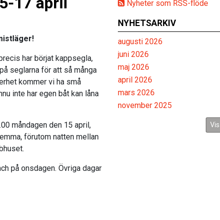
5-17 april
Nyheter som RSS-flöde
NYHETSARKIV
istläger!
augusti 2026
juni 2026
 precis har börjat kappsegla,
maj 2026
på seglarna för att så många
april 2026
kerhet kommer vi ha små
mars 2026
nu inte har egen båt kan låna
november 2025
0.00 måndagen den 15 april,
Vis
r hemma, förutom natten mellan
bbhuset.
nch på onsdagen. Övriga dagar
.