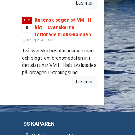
Läs mer
Italiensk seger på VM i H-
AUG
båt – svenskarna
8
förlorade brons-kampen
8 aug 2026 19:30
Två svenska besättningar var med
och slogs om bronsmedaljen in i
det sista när VM i H-båt avslutades
på lördagen i Stenungsund...
Läs mer
SS KAPAREN