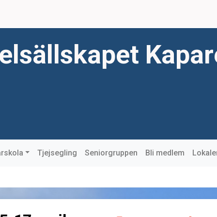
elsällskapet Kapa
rskola
Tjejsegling
Seniorgruppen
Bli medlem
Lokale