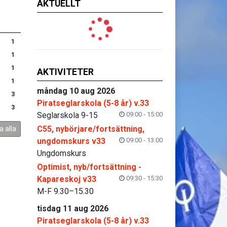
AKTUELLT
1
1
1
AKTIVITETER
1
måndag 10 aug 2026
3
Piratseglarskola (5-8 år) v.33
3
Seglarskola 9-15
09:00 - 15:00
C55, nybörjare/fortsättning,
a alla
ungdomskurs v33
09:00 - 13:00
Ungdomskurs
Optimist, nyb/fortsättning -
Kapareskoj v33
09:30 - 15:30
M-F 9.30–15.30
tisdag 11 aug 2026
Piratseglarskola (5-8 år) v.33