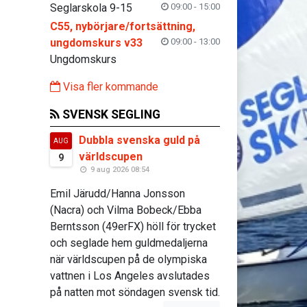
Seglarskola 9-15
09:00 - 15:00
C55, nybörjare/fortsättning,
ungdomskurs v33
09:00 - 13:00
Ungdomskurs
Visa fler kommande
SVENSK SEGLING
Dubbla svenska guld på
AUG
världscupen
9
9 aug 2026 08:54
Emil Järudd/Hanna Jonsson
(Nacra) och Vilma Bobeck/Ebba
Berntsson (49erFX) höll för trycket
och seglade hem guldmedaljerna
när världscupen på de olympiska
vattnen i Los Angeles avslutades
på natten mot söndagen svensk tid.