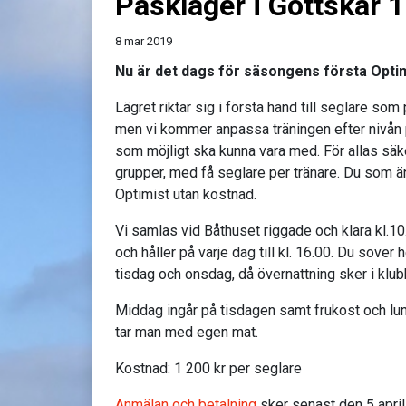
Påskläger i Gottskär 1
8 mar 2019
Nu är det dags för säsongens första Optim
Lägret riktar sig i första hand till seglare som
men vi kommer anpassa träningen efter nivån 
som möjligt ska kunna vara med. För allas sä
grupper, med få seglare per tränare. Du som än
Optimist utan kostnad.
Vi samlas vid Båthuset riggade och klara kl.1
och håller på varje dag till kl. 16.00. Du sove
tisdag och onsdag, då övernattning sker i klu
Middag ingår på tisdagen samt frukost och lu
tar man med egen mat.
Kostnad: 1 200 kr per seglare
Anmälan och betalning
sker senast den 5 april