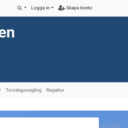
Logga in
Skapa konto
ren
r
Torsdagssegling
Regattor