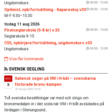
Ungdomskurs
09:00 - 13:00
Optimist, nyb/fortsättning - Kapareskoj v33
09:30 - 15:30
M-F 9.30–15.30
tisdag 11 aug 2026
Piratseglarskola (5-8 år) v.33
09:00 - 15:00
Seglarskola 9-15
C55, nybörjare/fortsättning, ungdomskurs v33
Ungdomskurs
09:00 - 13:00
Visa fler kommande
SVENSK SEGLING
Italiensk seger på VM i H-båt – svenskarna
AUG
förlorade brons-kampen
8
8 aug 2026 19:30
Två svenska besättningar var med och slogs om
bronsmedaljen in i det sista när VM i H-båt avslutades på
lördagen i Stenungsund...