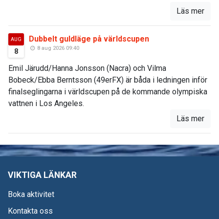
Läs mer
Dubbelt guldläge på världscupen
AUG
8 aug 2026 09:40
8
Emil Järudd/Hanna Jonsson (Nacra) och Vilma
Bobeck/Ebba Berntsson (49erFX) är båda i ledningen inför
finalseglingarna i världscupen på de kommande olympiska
vattnen i Los Angeles.
Läs mer
VIKTIGA LÄNKAR
Boka aktivitet
Kontakta oss