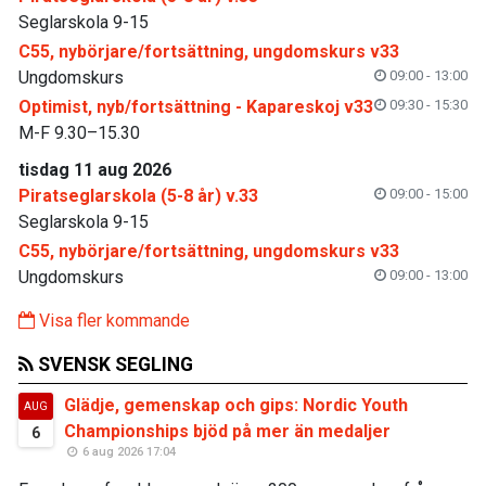
Seglarskola 9-15
C55, nybörjare/fortsättning, ungdomskurs v33
Ungdomskurs
09:00 - 13:00
Optimist, nyb/fortsättning - Kapareskoj v33
09:30 - 15:30
M-F 9.30–15.30
tisdag 11 aug 2026
Piratseglarskola (5-8 år) v.33
09:00 - 15:00
Seglarskola 9-15
C55, nybörjare/fortsättning, ungdomskurs v33
Ungdomskurs
09:00 - 13:00
Visa fler kommande
SVENSK SEGLING
Glädje, gemenskap och gips: Nordic Youth
AUG
Championships bjöd på mer än medaljer
6
6 aug 2026 17:04