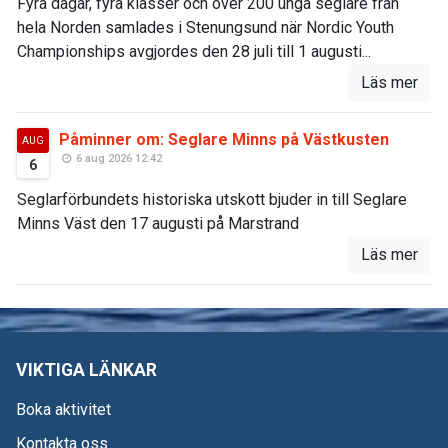
Fyra dagar, fyra klasser och över 200 unga seglare från
hela Norden samlades i Stenungsund när Nordic Youth
Championships avgjordes den 28 juli till 1 augusti...
Läs mer
Påminner om: Seglare Minns på Västkusten
AUG
6 aug 2026 12:42
6
Seglarförbundets historiska utskott bjuder in till Seglare
Minns Väst den 17 augusti på Marstrand
Läs mer
VIKTIGA LÄNKAR
Boka aktivitet
Kontakta oss