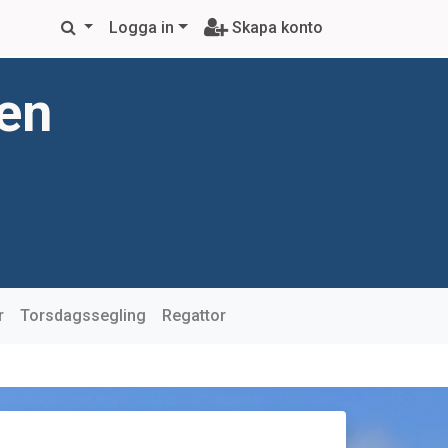
Logga in
Skapa konto
ren
r
Torsdagssegling
Regattor