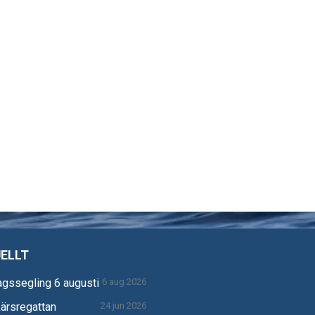
ELLT
gssegling 6 augusti
6 aug 2026
ärsregattan
24 jun 2026