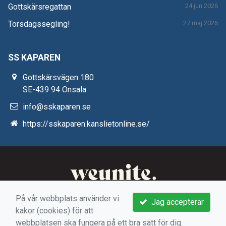
Gottskärsregattan
24 jun 2026
Torsdagssegling!
27 maj 2026
SS KAPAREN
Gottskärsvägen 180
SE-439 94 Onsala
info@sskaparen.se
https://sskaparen.kanslietonline.se/
På vår webbplats använder vi
Jag accepterar
kakor (cookies) för att
webbplatsen ska fungera på ett bra sätt för dig.