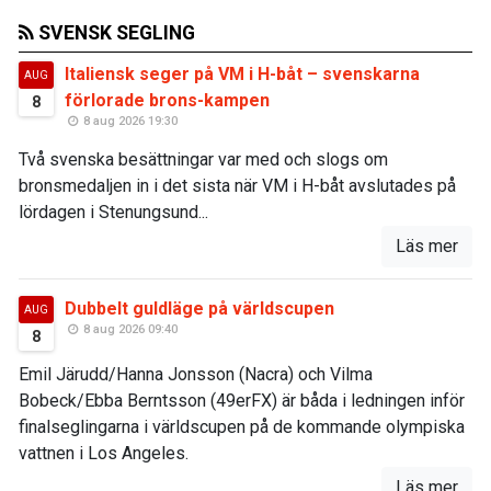
SVENSK SEGLING
Italiensk seger på VM i H-båt – svenskarna
AUG
förlorade brons-kampen
8
8 aug 2026 19:30
Två svenska besättningar var med och slogs om
bronsmedaljen in i det sista när VM i H-båt avslutades på
lördagen i Stenungsund...
Läs mer
Dubbelt guldläge på världscupen
AUG
8 aug 2026 09:40
8
Emil Järudd/Hanna Jonsson (Nacra) och Vilma
Bobeck/Ebba Berntsson (49erFX) är båda i ledningen inför
finalseglingarna i världscupen på de kommande olympiska
vattnen i Los Angeles.
Läs mer