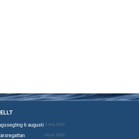
ELLT
gssegling 6 augusti
6 aug 2026
ärsregattan
24 jun 2026