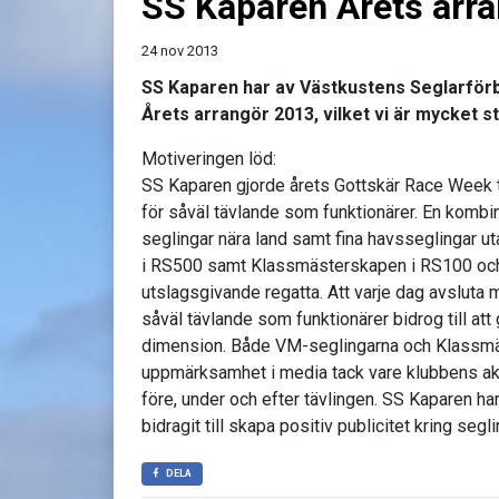
SS Kaparen Årets arr
24 nov 2013
SS Kaparen har av Västkustens Seglarförb
Årets arrangör 2013, vilket vi är mycket st
Motiveringen löd:
SS Kaparen gjorde årets Gottskär Race Week ti
för såväl tävlande som funktionärer. En kombin
seglingar nära land samt fina havsseglingar u
i RS500 samt Klassmästerskapen i RS100 och 
utslagsgivande regatta. Att varje dag avsluta
såväl tävlande som funktionärer bidrog till at
dimension. Både VM-seglingarna och Klassmä
uppmärksamhet i media tack vare klubbens ak
före, under och efter tävlingen. SS Kaparen har
bidragit till skapa positiv publicitet kring seg
DELA