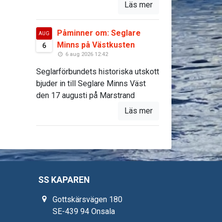
Läs mer
Påminner om: Seglare
AUG
Minns på Västkusten
6
6 aug 2026 12:42
Seglarförbundets historiska utskott
bjuder in till Seglare Minns Väst
den 17 augusti på Marstrand
Läs mer
SS KAPAREN
Gottskärsvägen 180
SE-439 94 Onsala