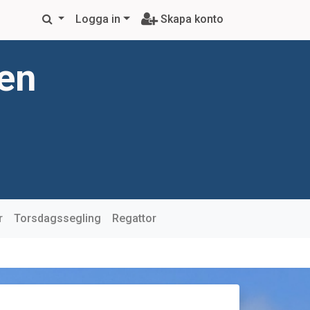
Logga in
Skapa konto
ren
r
Torsdagssegling
Regattor