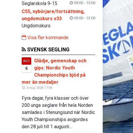
Seglarskola 9-15
09:00 - 15:00
C55, nybörjare/fortsättning,
ungdomskurs v33
09:00 - 13:00
Ungdomskurs
Visa fler kommande
SVENSK SEGLING
Glädje, gemenskap och
AUG
gips: Nordic Youth
6
Championships bjöd på
mer än medaljer
6 aug 2026 17:04
Fyra dagar, fyra klasser och över
200 unga seglare från hela Norden
samlades i Stenungsund när Nordic
Youth Championships avgjordes
den 28 juli till 1 augusti...