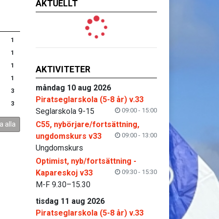
AKTUELLT
1
1
1
AKTIVITETER
1
måndag 10 aug 2026
3
Piratseglarskola (5-8 år) v.33
3
Seglarskola 9-15
09:00 - 15:00
C55, nybörjare/fortsättning,
a alla
ungdomskurs v33
09:00 - 13:00
Ungdomskurs
Optimist, nyb/fortsättning -
Kapareskoj v33
09:30 - 15:30
M-F 9.30–15.30
tisdag 11 aug 2026
Piratseglarskola (5-8 år) v.33