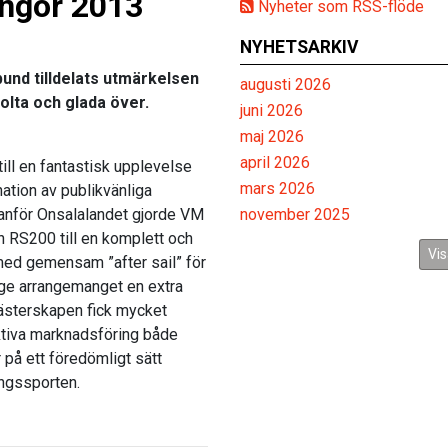
angör 2013
Nyheter som RSS-flöde
NYHETSARKIV
und tilldelats utmärkelsen
augusti 2026
olta och glada över.
juni 2026
maj 2026
april 2026
ll en fantastisk upplevelse
mars 2026
ation av publikvänliga
tanför Onsalalandet gjorde VM
november 2025
RS200 till en komplett och
Vis
 med gemensam ”after sail” för
t ge arrangemanget en extra
sterskapen fick mycket
tiva marknadsföring både
 på ett föredömligt sätt
lingssporten.