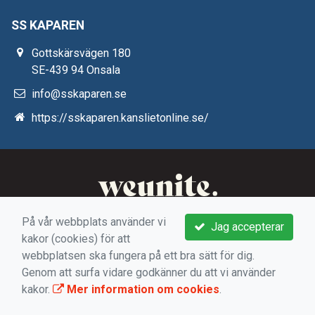
SS KAPAREN
Gottskärsvägen 180
SE-439 94 Onsala
info@sskaparen.se
https://sskaparen.kanslietonline.se/
På vår webbplats använder vi
Jag accepterar
kakor (cookies) för att
webbplatsen ska fungera på ett bra sätt för dig.
Genom att surfa vidare godkänner du att vi använder
kakor.
Mer information om cookies
.