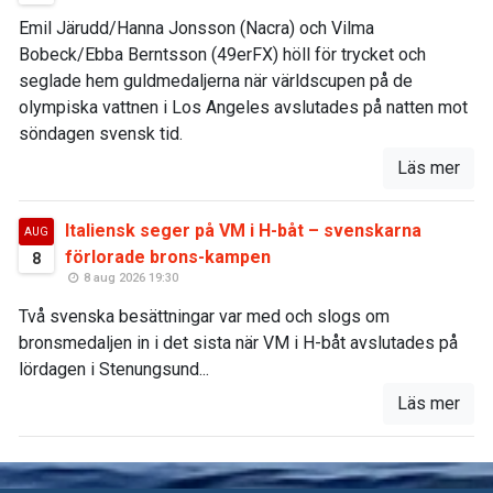
Emil Järudd/Hanna Jonsson (Nacra) och Vilma
Bobeck/Ebba Berntsson (49erFX) höll för trycket och
seglade hem guldmedaljerna när världscupen på de
olympiska vattnen i Los Angeles avslutades på natten mot
söndagen svensk tid.
Läs mer
Italiensk seger på VM i H-båt – svenskarna
AUG
förlorade brons-kampen
8
8 aug 2026 19:30
Två svenska besättningar var med och slogs om
bronsmedaljen in i det sista när VM i H-båt avslutades på
lördagen i Stenungsund...
Läs mer