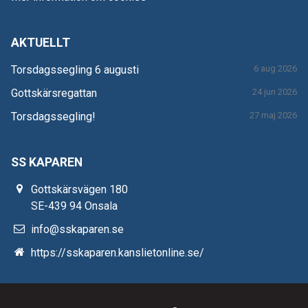
AKTUELLT
Torsdagssegling 6 augusti
6 aug 2026
Gottskärsregattan
24 jun 2026
Torsdagssegling!
27 maj 2026
SS KAPAREN
Gottskärsvägen 180
SE-439 94 Onsala
info@sskaparen.se
https://sskaparen.kanslietonline.se/