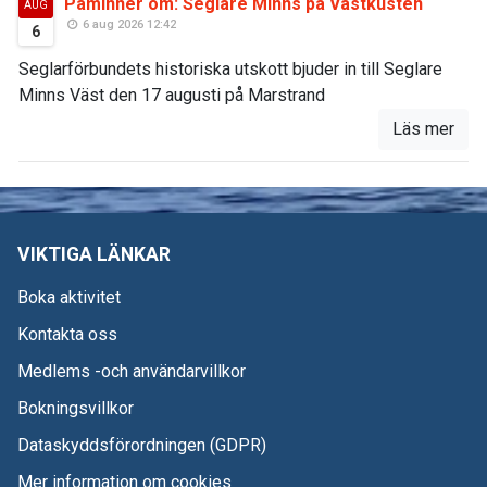
Påminner om: Seglare Minns på Västkusten
AUG
6 aug 2026 12:42
6
Seglarförbundets historiska utskott bjuder in till Seglare
Minns Väst den 17 augusti på Marstrand
Läs mer
VIKTIGA LÄNKAR
Boka aktivitet
Kontakta oss
Medlems -och användarvillkor
Bokningsvillkor
Dataskyddsförordningen (GDPR)
Mer information om cookies